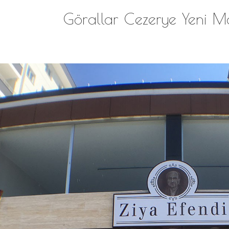
Görallar Cezerye Yeni M